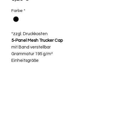
Farbe
*
*zzgl. Druckkosten
5-Panel Mesh Trucker Cap
mit Band verstellbar
Grammatur 195 g/m²
Einheitsgröße
Frontpanels und Schild: 100 %
Baumwolle
Netzeinsatz: 100 % Polyester Mesh.
© 2026 Shiny Prints